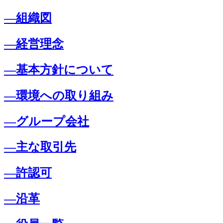
―組織図
―経営理念
―基本方針について
―環境への取り組み
―グループ会社
―主な取引先
―許認可
―沿革