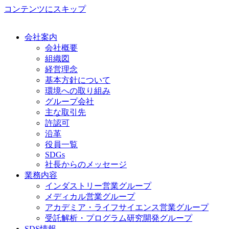
コンテンツにスキップ
会社案内
会社概要
組織図
経営理念
基本方針について
環境への取り組み
グループ会社
主な取引先
許認可
沿革
役員一覧
SDGs
社長からのメッセージ
業務内容
インダストリー営業グループ
メディカル営業グループ
アカデミア・ライフサイエンス営業グループ
受託解析・プログラム研究開発グループ
SDS情報