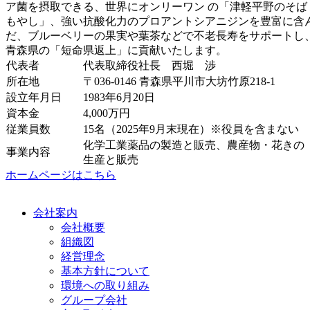
ア菌を摂取できる、世界にオンリーワン の「津軽平野のそば
もやし」、強い抗酸化力のプロアントシアニジンを豊富に含
だ、ブルーベリーの果実や葉茶などで不老長寿をサポートし
青森県の「短命県返上」に貢献いたします。
代表者
代表取締役社長 西堀 渉
所在地
〒036-0146 青森県平川市大坊竹原218-1
設立年月日
1983年6月20日
資本金
4,000万円
従業員数
15名（2025年9月末現在）※役員を含まない
化学工業薬品の製造と販売、農産物・花きの
事業内容
生産と販売
ホームページはこちら
会社案内
会社概要
組織図
経営理念
基本方針について
環境への取り組み
グループ会社