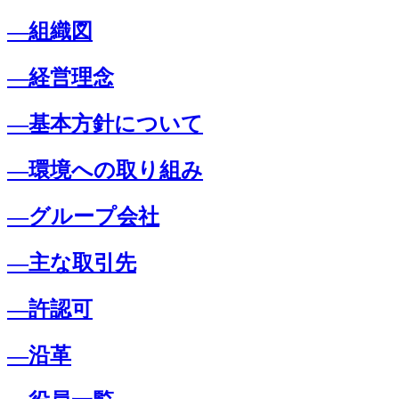
―組織図
―経営理念
―基本方針について
―環境への取り組み
―グループ会社
―主な取引先
―許認可
―沿革