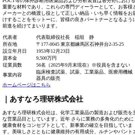
POCT等の体外診断用医薬品および分析装置は各分野におけ
重要な材料であり、これらの専門ディーラーとして、お客様
メーカーとの橋渡し役として正しい納品・いち早く情報をお
けすることをモットーに、皆様の良きパートナーとなるよう
前進を続けてまいります。
代表者
代表取締役社長 稲垣 静
所在地
〒177-0045 東京都練馬区石神井台2-35-25
設立年月日
1953年12月23日
資本金
9,500万円
従業員数
56名（2025年9月末現在）※役員を含まない
臨床検査試薬、試薬、工業薬品、医療用機械
事業内容
器具の販売
ホームページはこちら
｜あすなろ理研株式会社
あすなろ理研株式会社は、化学工業薬品の製造および販売を
な営業品目としています。近年 さらに業務の多角化のために
健康食材をコンセプトとして、新事業の確立を目指していま
す。美味しさとともに健康維持の有用成分、ルチンやパント