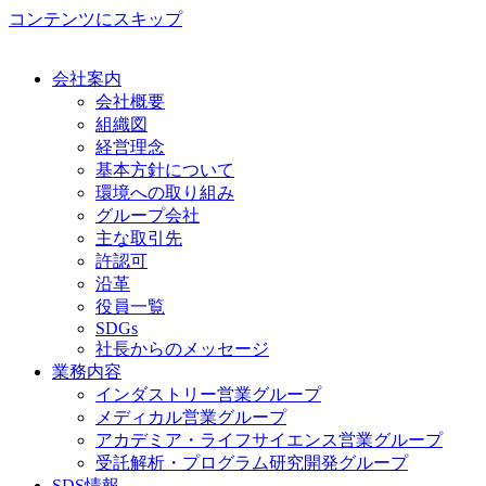
コンテンツにスキップ
会社案内
会社概要
組織図
経営理念
基本方針について
環境への取り組み
グループ会社
主な取引先
許認可
沿革
役員一覧
SDGs
社長からのメッセージ
業務内容
インダストリー営業グループ
メディカル営業グループ
アカデミア・ライフサイエンス営業グループ
受託解析・プログラム研究開発グループ
SDS情報