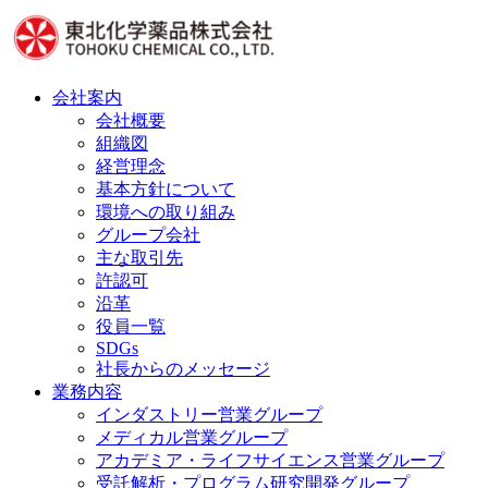
コ
ン
テ
ン
会社案内
ツ
会社概要
に
組織図
ス
経営理念
キ
基本方針について
ッ
環境への取り組み
プ
グループ会社
主な取引先
許認可
沿革
役員一覧
SDGs
社長からのメッセージ
業務内容
インダストリー営業グループ
メディカル営業グループ
アカデミア・ライフサイエンス営業グループ
受託解析・プログラム研究開発グループ