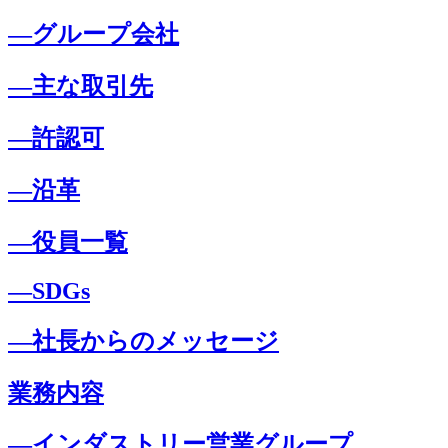
―グループ会社
―主な取引先
―許認可
―沿革
―役員一覧
―SDGs
―社長からのメッセージ
業務内容
―インダストリー営業グループ