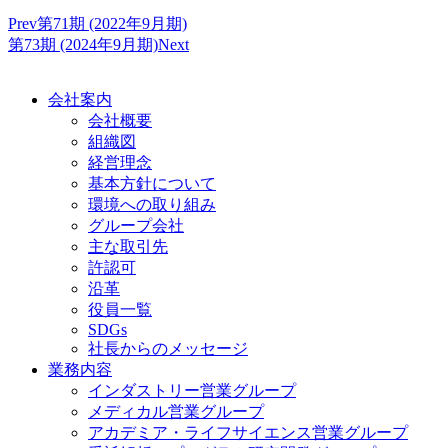
Prev
第71期 (2022年9月期)
第73期 (2024年9月期)
Next
会社案内
会社概要
組織図
経営理念
基本方針について
環境への取り組み
グループ会社
主な取引先
許認可
沿革
役員一覧
SDGs
社長からのメッセージ
業務内容
インダストリー営業グループ
メディカル営業グループ
アカデミア・ライフサイエンス営業グループ