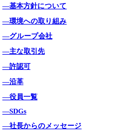
―基本方針について
―環境への取り組み
―グループ会社
―主な取引先
―許認可
―沿革
―役員一覧
―SDGs
―社長からのメッセージ