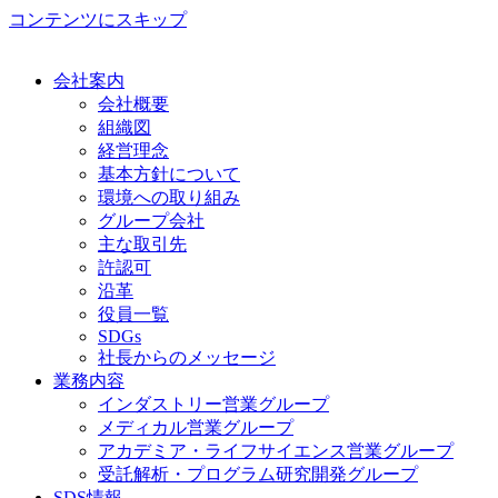
コンテンツにスキップ
会社案内
会社概要
組織図
経営理念
基本方針について
環境への取り組み
グループ会社
主な取引先
許認可
沿革
役員一覧
SDGs
社長からのメッセージ
業務内容
インダストリー営業グループ
メディカル営業グループ
アカデミア・ライフサイエンス営業グループ
受託解析・プログラム研究開発グループ
SDS情報