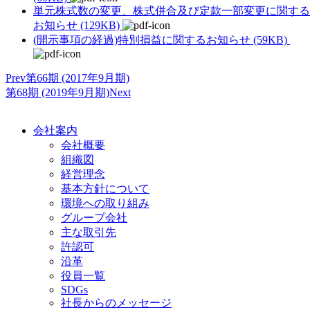
単元株式数の変更、株式併合及び定款一部変更に関する
お知らせ (129KB)
(開示事項の経過)特別損益に関するお知らせ (59KB)
Prev
第66期 (2017年9月期)
第68期 (2019年9月期)
Next
会社案内
会社概要
組織図
経営理念
基本方針について
環境への取り組み
グループ会社
主な取引先
許認可
沿革
役員一覧
SDGs
社長からのメッセージ