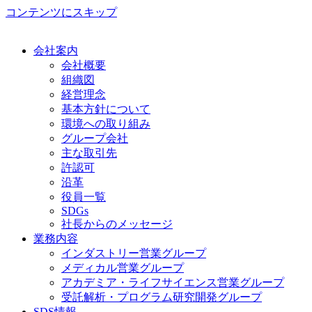
コンテンツにスキップ
会社案内
会社概要
組織図
経営理念
基本方針について
環境への取り組み
グループ会社
主な取引先
許認可
沿革
役員一覧
SDGs
社長からのメッセージ
業務内容
インダストリー営業グループ
メディカル営業グループ
アカデミア・ライフサイエンス営業グループ
受託解析・プログラム研究開発グループ
SDS情報