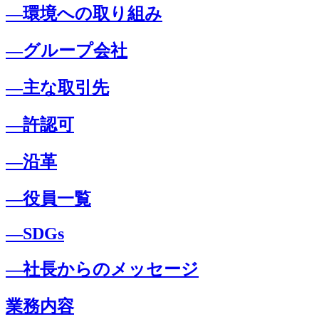
―環境への取り組み
―グループ会社
―主な取引先
―許認可
―沿革
―役員一覧
―SDGs
―社長からのメッセージ
業務内容