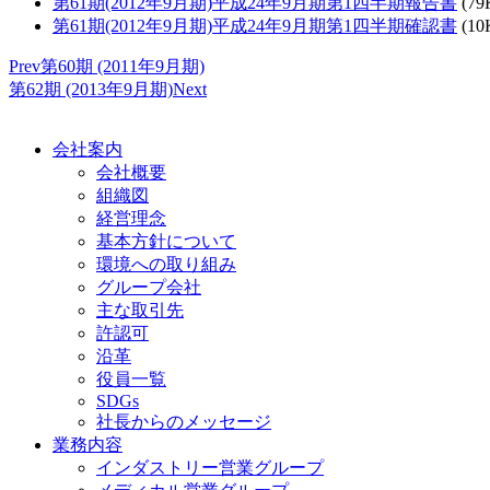
第61期(2012年9月期)平成24年9月期第1四半期報告書
(79
第61期(2012年9月期)平成24年9月期第1四半期確認書
(10
Prev
第60期 (2011年9月期)
第62期 (2013年9月期)
Next
会社案内
会社概要
組織図
経営理念
基本方針について
環境への取り組み
グループ会社
主な取引先
許認可
沿革
役員一覧
SDGs
社長からのメッセージ
業務内容
インダストリー営業グループ