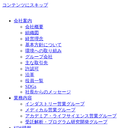
コンテンツにスキップ
会社案内
会社概要
組織図
経営理念
基本方針について
環境への取り組み
グループ会社
主な取引先
許認可
沿革
役員一覧
SDGs
社長からのメッセージ
業務内容
インダストリー営業グループ
メディカル営業グループ
アカデミア・ライフサイエンス営業グループ
受託解析・プログラム研究開発グループ
SDS情報